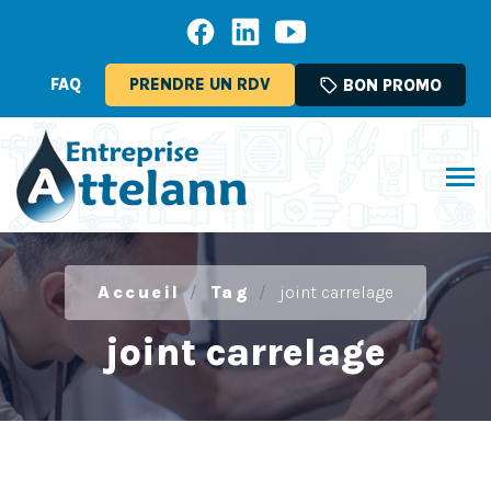
FAQ
PRENDRE UN RDV
sell
BON PROMO
Accueil
Tag
joint carrelage
joint carrelage