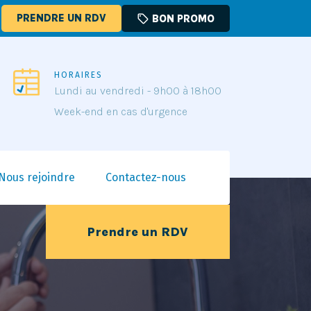
PRENDRE UN RDV
sell
BON PROMO
HORAIRES
Lundi au vendredi - 9h00 à 18h00
Week-end en cas d'urgence
Nous rejoindre
Contactez-nous
Prendre un RDV