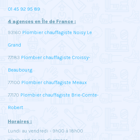
01 45 92 95 89
4 agences en Île de France :
93160
Plombier chauffagiste Noisy Le
Grand
77183
Plombier chauffagiste Croissy-
Beaubourg
77100
Plombier chauffagiste Meaux
77170
Plombier chauffagiste Brie-Comte-
Robert
Horaires :
Lundi au vendredi - 9h00 à 18h00