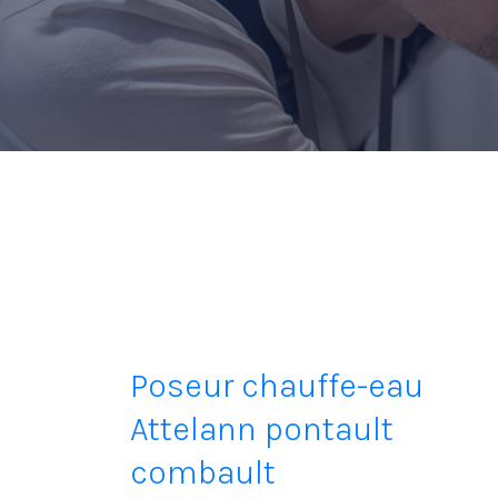
Poseur chauffe-eau
Attelann pontault
combault