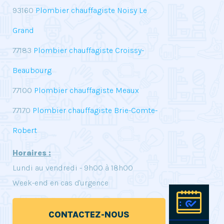
93160
Plombier chauffagiste Noisy Le
Grand
77183
Plombier chauffagiste Croissy-
Beaubourg
77100
Plombier chauffagiste Meaux
77170
Plombier chauffagiste Brie-Comte-
Robert
Horaires :
Lundi au vendredi - 9h00 à 18h00
Week-end en cas d'urgence
Pre
CONTACTEZ-NOUS