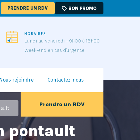
PRENDRE UN RDV
sell
BON PROMO
HORAIRES
Lundi au vendredi - 9h00 à 18h00
Week-end en cas d'urgence
Nous rejoindre
Contactez-nous
Prendre un RDV
ault
n pontault