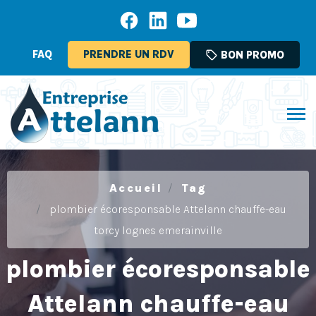
FAQ
PRENDRE UN RDV
sell
BON PROMO
Accueil
Tag
plombier écoresponsable Attelann chauffe-eau
torcy lognes emerainville
plombier écoresponsable
Attelann chauffe-eau