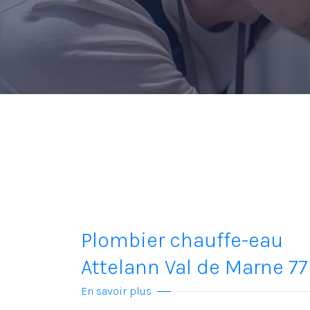
Plombier chauffe-eau
Attelann Val de Marne 77
En savoir plus