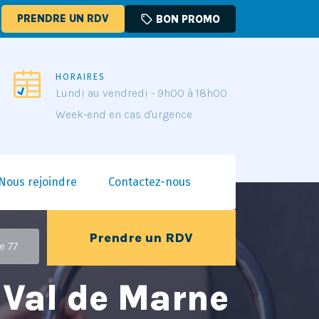
PRENDRE UN RDV
sell
BON PROMO
HORAIRES
Lundi au vendredi - 9h00 à 18h00
Week-end en cas d'urgence
Nous rejoindre
Contactez-nous
Prendre un RDV
e 77
 Val de Marne