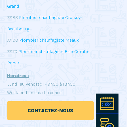
Grand
77183
Plombier chauffagiste Croissy-
Beaubourg
77100
Plombier chauffagiste Meaux
77170
Plombier chauffagiste Brie-Comte-
Robert
Horaires :
Lundi au vendredi - 9h00 à 18h00
Week-end en cas d'urgence
Pre
CONTACTEZ-NOUS
Est