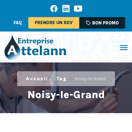
FAQ
PRENDRE UN RDV
sell
BON PROMO
Accueil
Tag
Noisy-le-Grand
Noisy-le-Grand