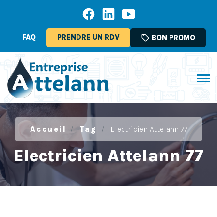
FAQ
PRENDRE UN RDV
sell
BON PROMO
Accueil
Tag
Electricien Attelann 77
Electricien Attelann 77