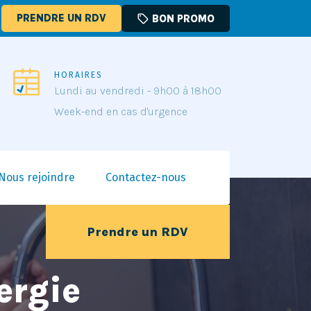
PRENDRE UN RDV
sell
BON PROMO
HORAIRES
Lundi au vendredi - 9h00 à 18h00
Week-end en cas d'urgence
Nous rejoindre
Contactez-nous
Prendre un RDV
ergie