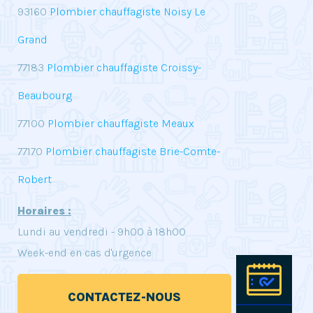
93160
Plombier chauffagiste Noisy Le
Grand
77183
Plombier chauffagiste Croissy-
Beaubourg
77100
Plombier chauffagiste Meaux
77170
Plombier chauffagiste Brie-Comte-
Robert
Horaires :
Lundi au vendredi - 9h00 à 18h00
Week-end en cas d'urgence
Pre
CONTACTEZ-NOUS