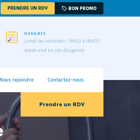
PRENDRE UN RDV
sell
BON PROMO
HORAIRES
Lundi au vendredi - 9h00 à 18h00
Week-end en cas d'urgence
Nous rejoindre
Contactez-nous
Prendre un RDV
e