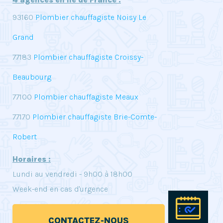
93160
Plombier chauffagiste Noisy Le
Grand
77183
Plombier chauffagiste Croissy-
Beaubourg
77100
Plombier chauffagiste Meaux
77170
Plombier chauffagiste Brie-Comte-
Robert
Horaires :
Lundi au vendredi - 9h00 à 18h00
Week-end en cas d'urgence
Pre
CONTACTEZ-NOUS