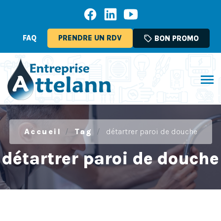
FAQ
PRENDRE UN RDV
sell
BON PROMO
Accueil
Tag
détartrer paroi de douche
détartrer paroi de douche