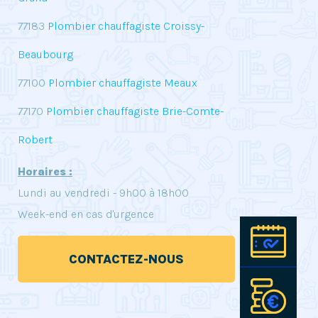
77183
Plombier chauffagiste Croissy-
Beaubourg
77100
Plombier chauffagiste Meaux
77170
Plombier chauffagiste Brie-Comte-
Robert
Horaires :
Lundi au vendredi - 9h00 à 18h00
Week-end en cas d'urgence
Pre
CONTACTEZ-NOUS
Est
int