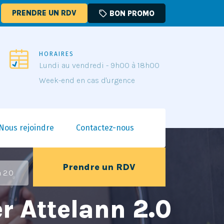
PRENDRE UN RDV
sell
BON PROMO
HORAIRES
Lundi au vendredi - 9h00 à 18h00
Week-end en cas d'urgence
Nous rejoindre
Contactez-nous
Prendre un RDV
 2.0
 Attelann 2.0