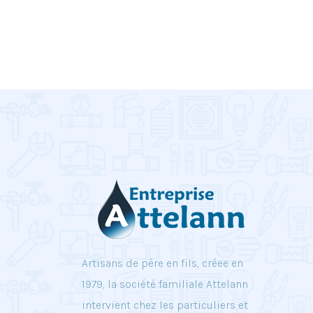
Artisans de père en fils, créee en
1979, la société familiale Attelann
intervient chez les particuliers et