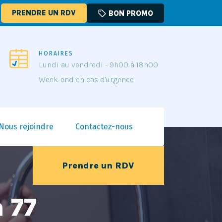
PRENDRE UN RDV
sell
BON PROMO
HORAIRES
Lundi au vendredi - 9h00 à 18h00
Week-end en cas d'urgence
Nous rejoindre
Contactez-nous
Prendre un RDV
 77