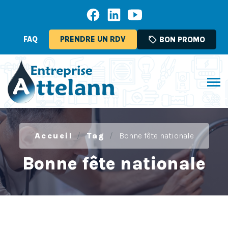
FAQ
PRENDRE UN RDV
sell
BON PROMO
Accueil
Tag
Bonne fête nationale
Bonne fête nationale