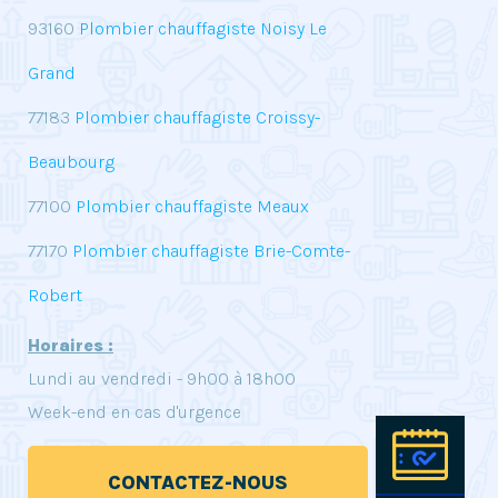
93160
Plombier chauffagiste Noisy Le
Grand
77183
Plombier chauffagiste Croissy-
Beaubourg
77100
Plombier chauffagiste Meaux
77170
Plombier chauffagiste Brie-Comte-
Robert
Horaires :
Lundi au vendredi - 9h00 à 18h00
Week-end en cas d'urgence
Pre
CONTACTEZ-NOUS