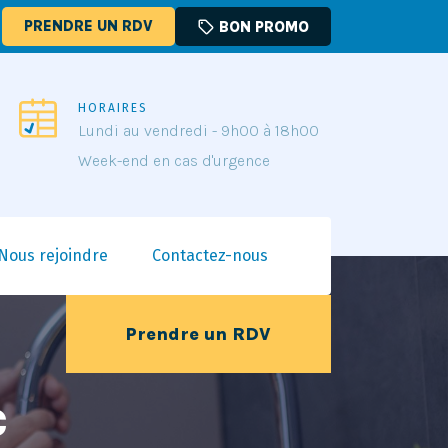
PRENDRE UN RDV
sell
BON PROMO
HORAIRES
Lundi au vendredi - 9h00 à 18h00
Week-end en cas d'urgence
Nous rejoindre
Contactez-nous
Prendre un RDV
c