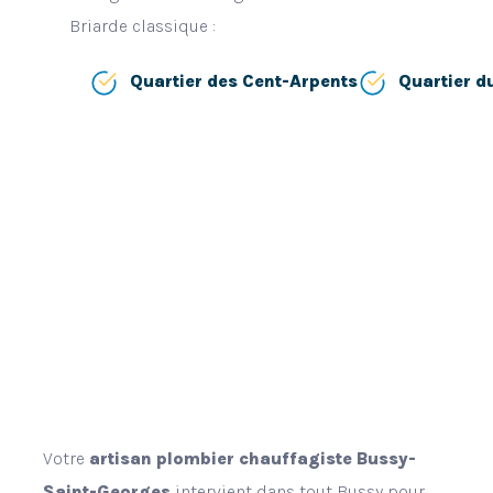
Briarde classique :
Quartier des Cent-Arpents
Quartier du
Votre
artisan plombier chauffagiste Bussy-
Saint-Georges
intervient dans tout Bussy pour