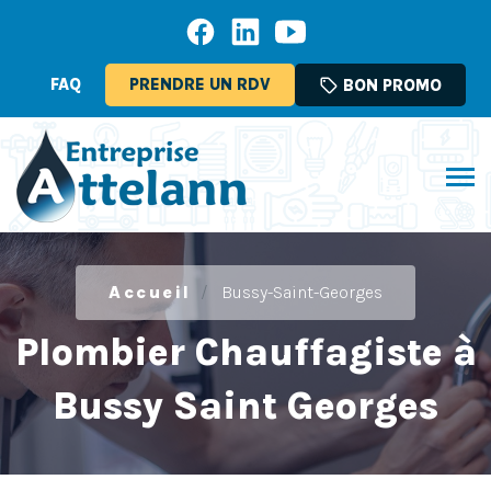
FAQ
PRENDRE UN RDV
sell
BON PROMO
Accueil
Bussy-Saint-Georges
Plombier Chauffagiste à
Bussy Saint Georges