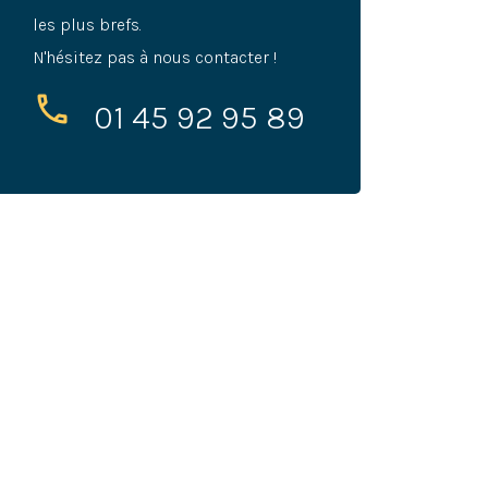
les plus brefs.
N'hésitez pas à nous contacter !
01 45 92 95 89