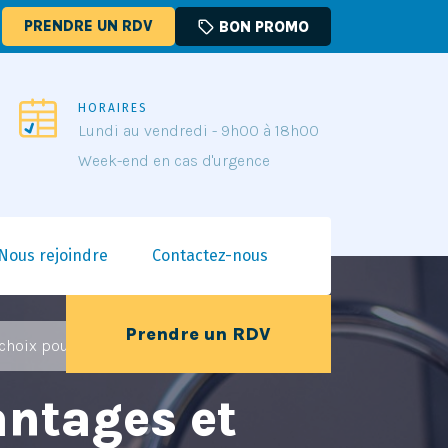
PRENDRE UN RDV
sell
BON PROMO
HORAIRES
Lundi au vendredi - 9h00 à 18h00
Week-end en cas d'urgence
Nous rejoindre
Contactez-nous
Prendre un RDV
choix pour votre installation ?
antages et