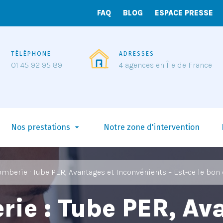
FAQ
BLOG
ESPACE PRESSE
TÉLÉPHONE
ADRESSES
01 45 92 95 89
4 agences en Île de France
arrow_drop_down
Nos prestations
Notre zone d'intervention
mberie : Tube PER, Avantages et Inconvénients – Est-ce le bon 
rie : Tube PER, Av