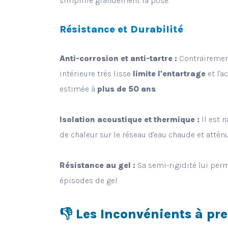
simplifie grandement la pose.
Résistance et Durabilité
Anti-corrosion et anti-tartre :
Contrairement
intérieure très lisse
limite l'entartrage
et l'a
estimée à
plus de 50 ans
.
Isolation acoustique et thermique :
Il est 
de chaleur sur le réseau d'eau chaude et attén
Résistance au gel :
Sa semi-rigidité lui per
épisodes de gel.
👎
Les Inconvénients à pr