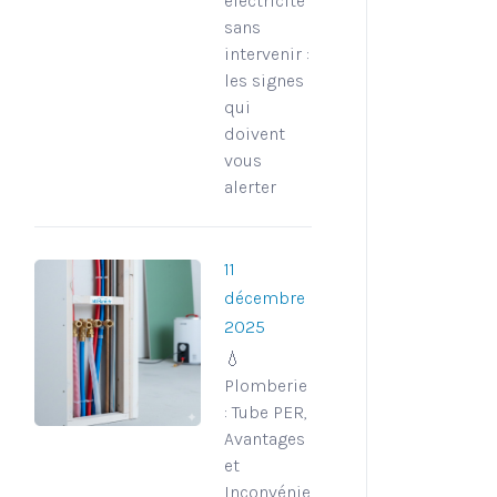
électricité
sans
intervenir :
les signes
qui
doivent
vous
alerter
11
décembre
2025
💧
Plomberie
: Tube PER,
Avantages
et
Inconvénients