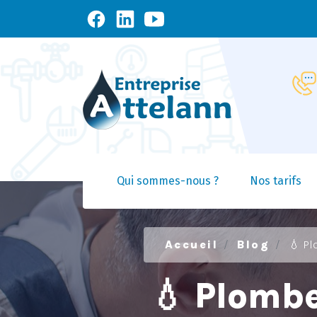
Qui sommes-nous ?
Nos tarifs
Accueil
Blog
💧 Plo
💧 Plombe