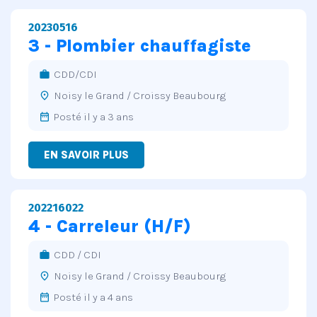
20230516
3 - Plombier chauffagiste
CDD/CDI
work
Noisy le Grand / Croissy Beaubourg
place
Posté il y a 3 ans
date_range
EN SAVOIR PLUS
202216022
4 - Carreleur (H/F)
CDD / CDI
work
Noisy le Grand / Croissy Beaubourg
place
Posté il y a 4 ans
date_range