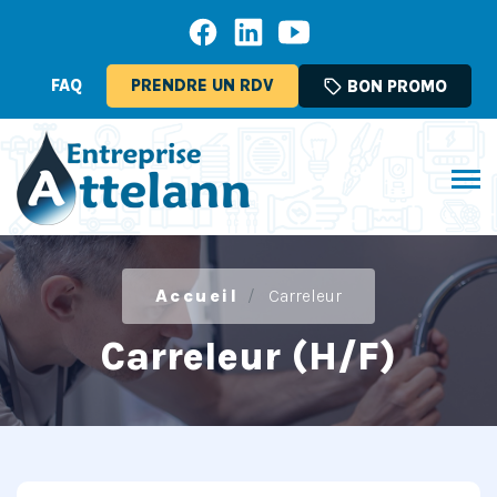
FAQ
PRENDRE UN RDV
sell
BON PROMO
Accueil
Carreleur
Carreleur (H/F)