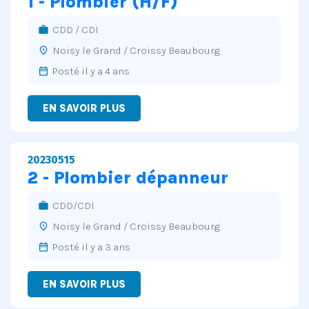
1 - Plombier (H/F)
CDD / CDI
work
Noisy le Grand / Croissy Beaubourg
place
Posté il y a 4 ans
date_range
EN SAVOIR PLUS
20230515
2 - Plombier dépanneur
CDD/CDI
work
Noisy le Grand / Croissy Beaubourg
place
Posté il y a 3 ans
date_range
EN SAVOIR PLUS