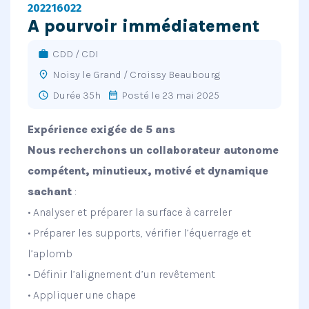
202216022
A pourvoir immédiatement
CDD / CDI
work
Noisy le Grand / Croissy Beaubourg
place
Durée 35h
Posté le 23 mai 2025
schedule
date_range
Expérience exigée de 5 ans
Nous recherchons un collaborateur autonome
compétent, minutieux, motivé et dynamique
sachant
:
• Analyser et préparer la surface à carreler
• Préparer les supports, vérifier l’équerrage et
l’aplomb
• Définir l’alignement d’un revêtement
• Appliquer une chape