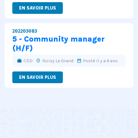
EN SAVOIR PLUS
202203083
5 - Community manager
(H/F)
CDD
Noisy Le Grand
Posté il y a 4 ans
work
place
date_range
EN SAVOIR PLUS