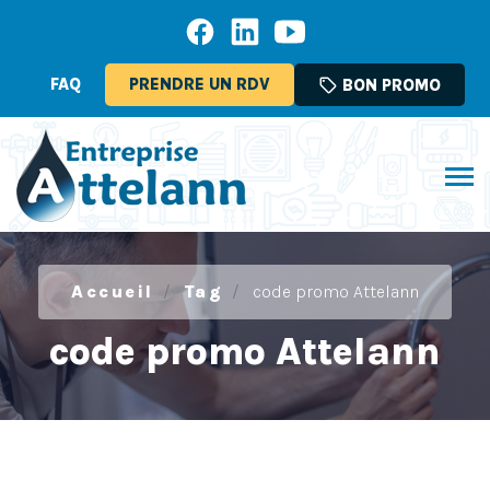
FAQ
PRENDRE UN RDV
sell
BON PROMO
Accueil
Tag
code promo Attelann
code promo Attelann