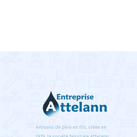
Artisans de père en fils, créee en
1979, la société familiale Attelann