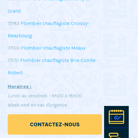
Grand
77183
Plombier chauffagiste Croissy-
Beaubourg
77100
Plombier chauffagiste Meaux
77170
Plombier chauffagiste Brie-Comte-
Robert
Horaires :
Lundi au vendredi - 9h00 à 18h00
Week-end en cas d'urgence
Pre
CONTACTEZ-NOUS
Est