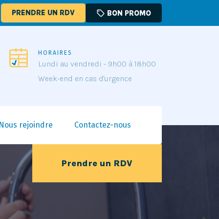
PRENDRE UN RDV
sell
BON PROMO
HORAIRES
Lundi au vendredi - 9h00 à 18h00
Week-end en cas d'urgence
Nous rejoindre
Contactez-nous
Prendre un RDV