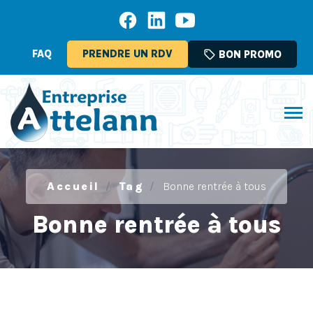
FAQ
PRENDRE UN RDV
sell
BON PROMO
Accueil
Tag
Bonne rentrée à tous
Bonne rentrée à tous