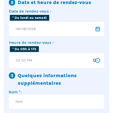
Date et heure de rendez-vous
Date de rendez-vous :
* Du lundi au samedi
calendar_month
Heure de rendez-vous :
* De 09h à 17h
schedule
Quelques informations
supplémentaires
Nom
*
: