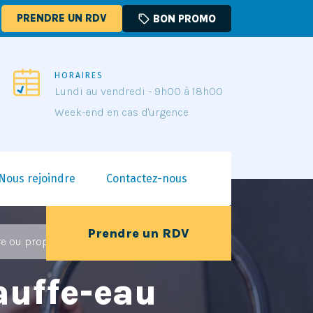
PRENDRE UN RDV
sell
BON PROMO
HORAIRES
Lundi au vendredi - 9h00 à 18h00
Week-end en cas d'urgence
Nous rejoindre
Contactez-nous
Prendre un RDV
e ou propriétaire ?
auffe-eau