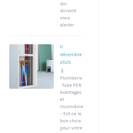
qui
doivent
vous
alerter
11
décembre
2025
💧
Plomberie
: Tube PER,
Avantages
et
Inconvénients
– Est-ce le
bon choix
pour votre