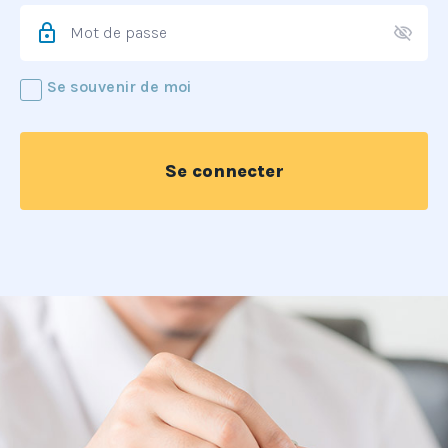
lock
visibility_off
Se souvenir de moi
Se connecter