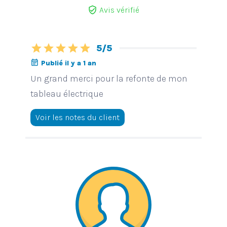
verified_user
Avis vérifié
star
star
star
star
star
5/5
event_note
Publié il y a 1 an
Un grand merci pour la refonte de mon
tableau électrique
Voir les notes du client