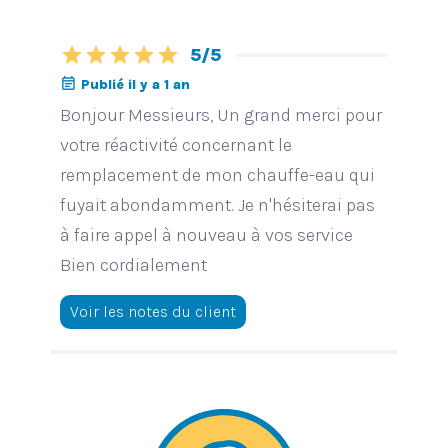
star
star
star
star
star
5/5
event_note
Publié il y a 1 an
Bonjour Messieurs, Un grand merci pour
votre réactivité concernant le
remplacement de mon chauffe-eau qui
fuyait abondamment. Je n'hésiterai pas
à faire appel à nouveau à vos service
Bien cordialement
Voir les notes du client