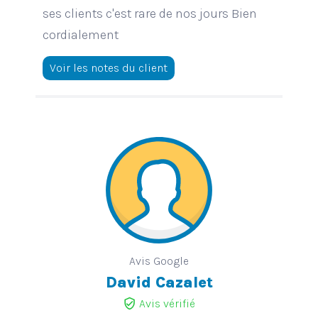
ses clients c'est rare de nos jours Bien
cordialement
Voir les notes du client
Avis Google
David Cazalet
verified_user
Avis vérifié