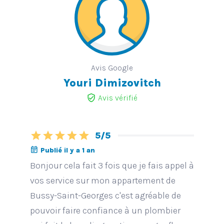
Avis Google
Youri Dimizovitch
verified_user
Avis vérifié
star
star
star
star
star
5/5
event_note
Publié il y a 1 an
Bonjour cela fait 3 fois que je fais appel à
vos service sur mon appartement de
Bussy-Saint-Georges c'est agréable de
pouvoir faire confiance à un plombier