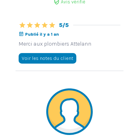
verified_user
Avis vérifié
star
star
star
star
star
5/5
event_note
Publié il y a 1 an
Merci aux plombiers Attelann
Voir les notes du client