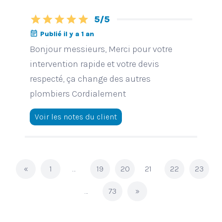
star
star
star
star
star
5/5
event_note
Publié il y a 1 an
Bonjour messieurs, Merci pour votre
intervention rapide et votre devis
respecté, ça change des autres
plombiers Cordialement
Voir les notes du client
«
1
…
19
20
21
22
23
…
73
»