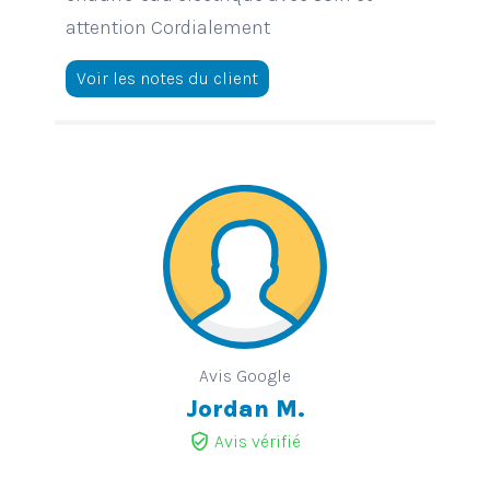
attention Cordialement
Voir les notes du client
Avis Google
Jordan M.
verified_user
Avis vérifié