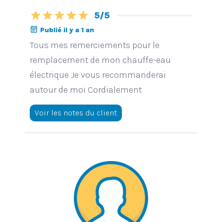
star
star
star
star
star
5/5
event_note
Publié il y a 1 an
Tous mes remerciements pour le
remplacement de mon chauffe-eau
électrique Je vous recommanderai
autour de moi Cordialement
Voir les notes du client