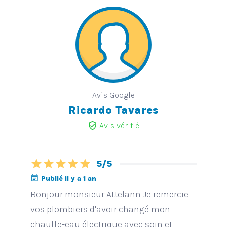
Avis Google
Ricardo Tavares
verified_user
Avis vérifié
star
star
star
star
star
5/5
event_note
Publié il y a 1 an
Bonjour monsieur Attelann Je remercie
vos plombiers d'avoir changé mon
chauffe-eau électrique avec soin et