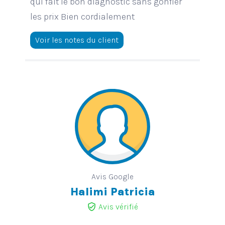
qui fait le bon diagnostic sans gonfler
les prix Bien cordialement
Voir les notes du client
Avis Google
Halimi Patricia
verified_user
Avis vérifié