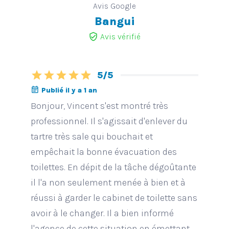
Avis Google
Bangui
verified_user
Avis vérifié
star
star
star
star
star
5/5
event_note
Publié il y a 1 an
Bonjour, Vincent s'est montré très
professionnel. Il s'agissait d'enlever du
tartre très sale qui bouchait et
empêchait la bonne évacuation des
toilettes. En dépit de la tâche dégoûtante
il l'a non seulement menée à bien et à
réussi à garder le cabinet de toilette sans
avoir à le changer. Il a bien informé
l'agence de cette situation en émettant