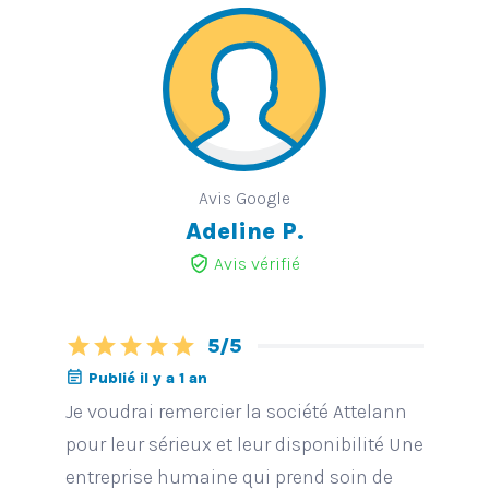
Avis Google
Adeline P.
verified_user
Avis vérifié
star
star
star
star
star
5/5
event_note
Publié il y a 1 an
Je voudrai remercier la société Attelann
pour leur sérieux et leur disponibilité Une
entreprise humaine qui prend soin de