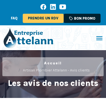
FAQ
PRENDRE UN RDV
sell
BON PROMO
Accueil
Artisan Plombier Attelann - Avis clients
Les avis de nos clients