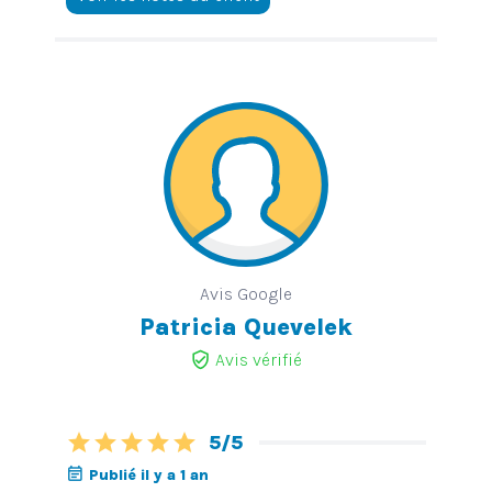
Avis Google
Patricia Quevelek
verified_user
Avis vérifié
star
star
star
star
star
5/5
event_note
Publié il y a 1 an