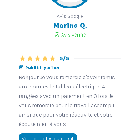
Avis Google
Marina Q.
verified_user
Avis vérifié
star
star
star
star
star
5/5
event_note
Publié il y a 1 an
Bonjour Je vous remercie d'avoir remis
aux normes le tableau électrique 4
rangées avec un paiement en 3 fois Je
vous remercie pour le travail accompli
ainsi que pour votre réactivité et votre
écoute Bien à vous
Voir les notes du client