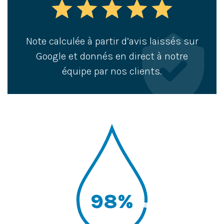
star
star
star
star
star
Note calculée à partir d’avis laissés sur
Google et donnés en direct à notre
équipe par nos clients.
98%