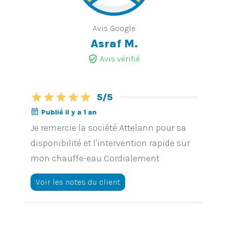
Avis Google
Asraf M.
verified_user
Avis vérifié
star
star
star
star
star
5/5
event_note
Publié il y a 1 an
Je remercie la société Attelann pour sa
disponibilité et l'intervention rapide sur
mon chauffe-eau Cordialement
Voir les notes du client